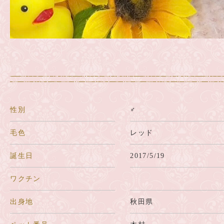
性別
♂
毛色
レッド
誕生日
2017/5/19
ワクチン
出身地
秋田県