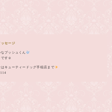
メッセージ
いなブッシュくん
きです☺
せはキューティードッグ手稲店まで
4114