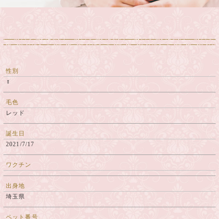
性別
♀
毛色
レッド
誕生日
2021/7/17
ワクチン
出身地
埼玉県
ペット番号