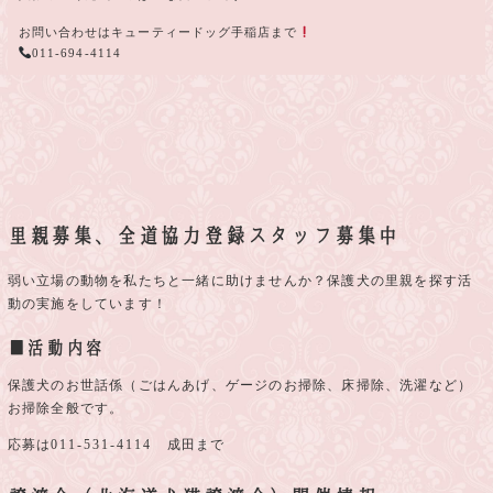
お問い合わせはキューティードッグ手稲店まで
011-694-4114
里親募集、全道協力登録スタッフ募集中
弱い立場の動物を私たちと一緒に助けませんか？保護犬の里親を探す活
動の実施をしています！
■活動内容
保護犬のお世話係（ごはんあげ、ゲージのお掃除、床掃除、洗濯など）
お掃除全般です。
応募は
011-531-4114
成田まで