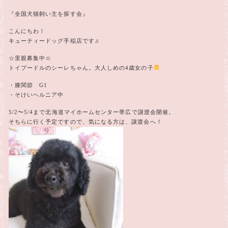
『全国犬猫飼い主を探す会』
こんにちわ！
キューティードッグ手稲店です♫
☆里親募集中☆
トイプードルのシーレちゃん。大人しめの4歳女の子
・膝関節 G1
・そけいヘルニア中
5/2〜5/4まで北海道マイホームセンター帯広で譲渡会開催。
そちらに行く予定ですので、気になる方は、譲渡会へ！