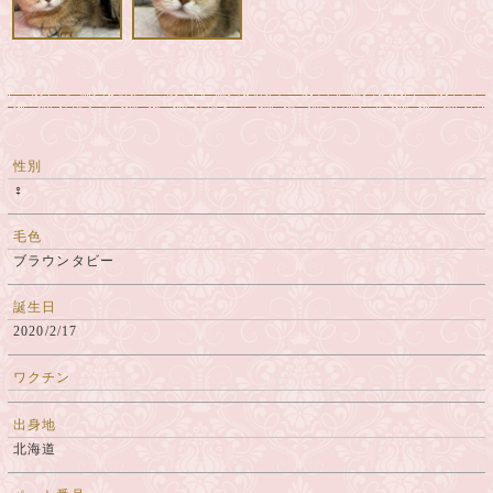
性別
♀
毛色
ブラウンタビー
誕生日
2020/2/17
ワクチン
出身地
北海道