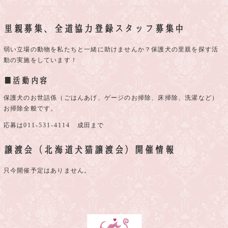
里親募集、全道協力登録スタッフ募集中
弱い立場の動物を私たちと一緒に助けませんか？保護犬の里親を探す活
動の実施をしています！
■活動内容
保護犬のお世話係（ごはんあげ、ゲージのお掃除、床掃除、洗濯など）
お掃除全般です。
応募は
011-531-4114
成田まで
譲渡会（北海道犬猫譲渡会）開催情報
只今開催予定はありません。