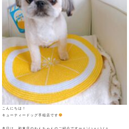
こんにちは！
キューティードッグ手稲店です
本日は、初来店のわんちゃんのご紹介ですー✧⁠\⁠(⁠>⁠o⁠<⁠)⁠ﾉ⁠✧