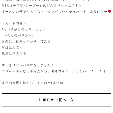
MIX（チワワ☓シーズー）のどんぐりちゃんです✩
ずーといい子でとってもトリミングしやすかったです！ありがとー
〜カット内容〜
1センチ残しのサマーカット
（5ミリのバリカン）
お顔は、目周りすっきりで丸く
耳は三角ぽく
尻尾はそろえる
すっきりサッパリになりました！
これから暑くなる季節だから、暑さ対策バッチリだね(⁠.⁠ ⁠❛⁠ ⁠ᴗ⁠ ⁠❛⁠.⁠)
またの来店お待ちしてますねー(またね)
お知らせ一覧へ ＞