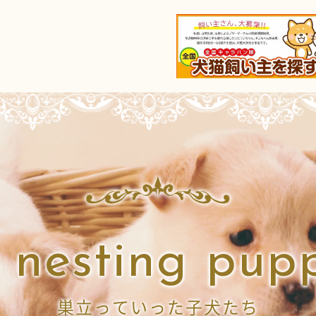
 nesting pup
巣立っていった子犬たち