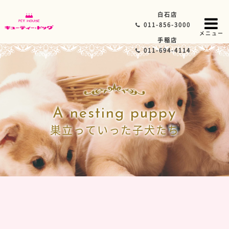
白石店
011-856-3000
メニュー
手稲店
011-694-4114
A nesting puppy
巣立っていった子犬たち