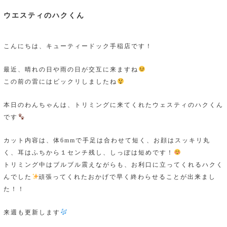
ウエスティのハクくん
こんにちは、キューティードック手稲店です！
最近、晴れの日や雨の日が交互に来ますね
この前の雷にはビックリしましたね
本日のわんちゃんは、トリミングに来てくれたウェスティのハクくん
です
カット内容は、体6mmで手足は合わせて短く、お顔はスッキリ丸
く、耳はふちから１センチ残し、しっぽは短めです！
トリミング中はブルブル震えながらも、お利口に立ってくれるハクく
んでした
頑張ってくれたおかげで早く終わらせることが出来まし
た！！
来週も更新します