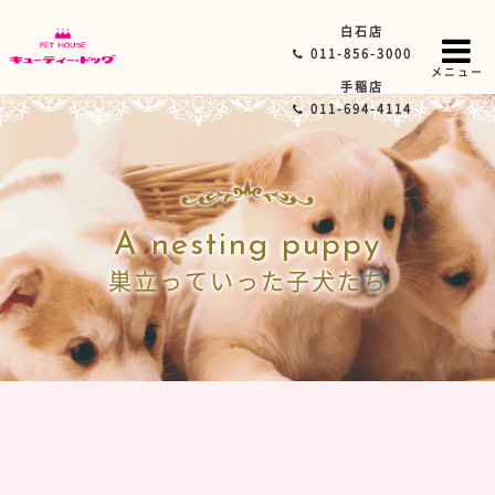
白石店
011-856-3000
メニュー
手稲店
011-694-4114
A nesting puppy
巣立っていった子犬たち