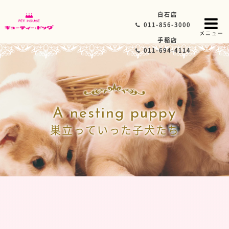
白石店
011-856-3000
メニュー
手稲店
011-694-4114
A nesting puppy
巣立っていった子犬たち