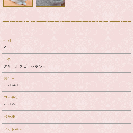
性別
♂
毛色
クリームタビー＆ホワイト
誕生日
2021/4/13
ワクチン
2021/9/3
出身地
ペット番号