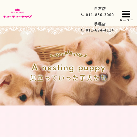
白石店
011-856-3000
メニュー
手稲店
011-694-4114
A nesting puppy
巣立っていった子犬たち