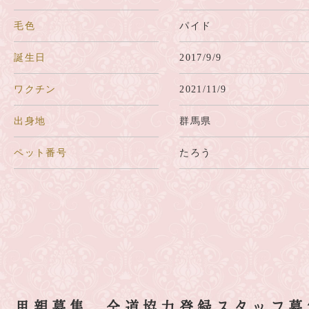
毛色
パイド
誕生日
2017/9/9
ワクチン
2021/11/9
出身地
群馬県
ペット番号
たろう
里親募集、全道協力登録スタッフ募