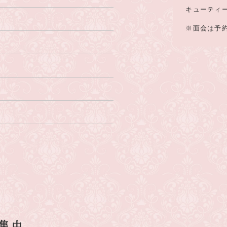
キューティード
※面会は予
集中