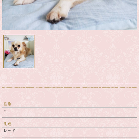
性別
♂
毛色
レッド