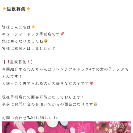
里親募集
皆様こんにちは
キューティードック手稲店です
急に寒くなりましたね
皆様は衣替えはしましたか？
【
里親募集
】
今回紹介するわんちゃんはフレンチブルドッグ4才の女の子、ノアち
ゃんです！
人懐っこく撫でられるのが大好きな女の子です
現在手稲店にて面会可能となっております！
事前にお問い合わせ頂いてからの面会になります
お問い合わせ
011-694-4114