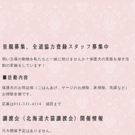
里親募集、全道協力登録スタッフ募集中
弱い立場の動物を私たちと一緒に助けませんか？保護犬の里親を探す活
動の実施をしています！
■活動内容
保護犬のお世話係（ごはんあげ、ゲージのお掃除、床掃除、洗濯など）
お掃除全般です。
応募は
011-531-4114
成田まで
譲渡会（北海道犬猫譲渡会）開催情報
只今開催予定はありません。